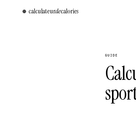
calculateur
de
calories
⊕
GUIDE
Calcu
sport