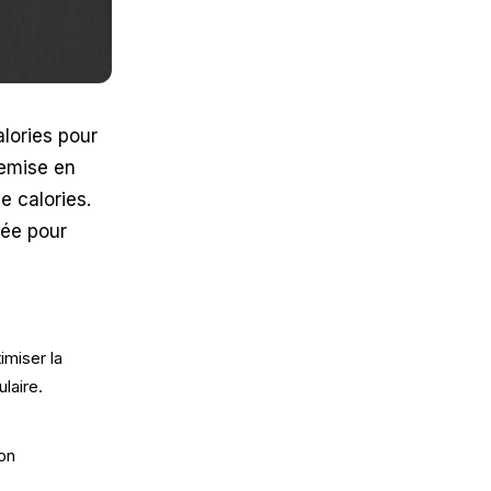
lories pour
remise en
e calories.
sée pour
imiser la
laire.
son