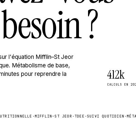
besoin ?
ur l'équation Mifflin–St Jeor
inique. Métabolisme de base,
412k
 minutes pour reprendre la
CALCULS EN 20
RITIONNELLE
·
MIFFLIN–ST JEOR
·
TDEE
·
SUIVI QUOTIDIEN
·
MÉTABO