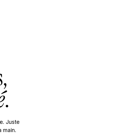
s,
é
.
e. Juste
a main.