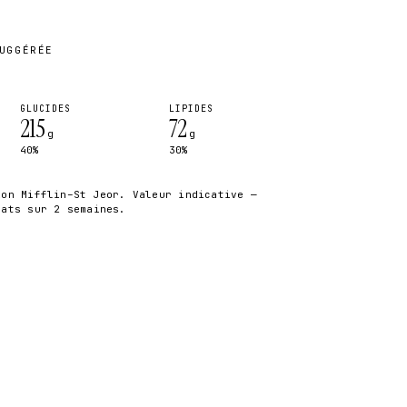
UGGÉRÉE
GLUCIDES
LIPIDES
215
72
g
g
40%
30%
ion Mifflin–St Jeor. Valeur indicative —
tats sur 2 semaines.