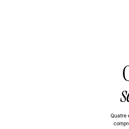
C
s
Quatre 
compre