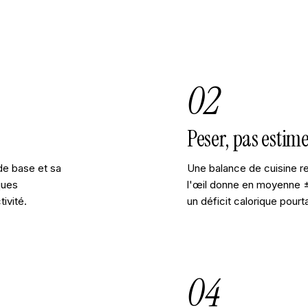
02
Peser, pas estim
de base et sa
Une balance de cuisine rest
ques
l'œil donne en moyenne ±
tivité.
un déficit calorique pourt
04