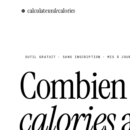
calculateur
de
calories
⊕
OUTIL GRATUIT · SANS INSCRIPTION · MIS À JOU
Combien
calories
a