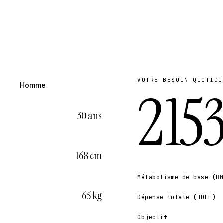
VOTRE BESOIN QUOTIDI
Homme
2 15
30
ans
168
cm
Métabolisme de base (B
65
kg
Dépense totale (TDEE)
Objectif