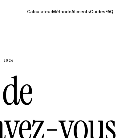
Calculateur
Méthode
Aliments
Guides
FAQ
R 2026
 de
vez-vous