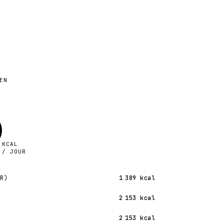
EN
3
KCAL
/ JOUR
MR)
1 389
kcal
2 153
kcal
2 153
kcal