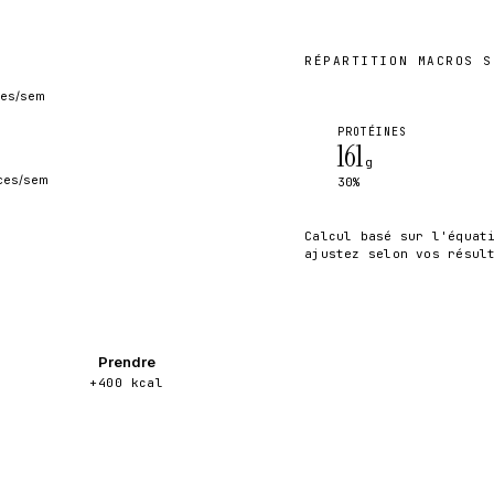
RÉPARTITION MACROS S
ces/sem
PROTÉINES
161
g
ces/sem
30%
Calcul basé sur l'équat
ajustez selon vos résul
Prendre
+400 kcal