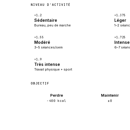
NIVEAU D'ACTIVITÉ
×1.2
×1.375
Sédentaire
Léger
Bureau, peu de marche
1–2 séan
×1.55
×1.725
Modéré
Intense
3–5 séances/sem
6–7 séan
×1.9
Très intense
Travail physique + sport
OBJECTIF
Perdre
Maintenir
−400 kcal
±0