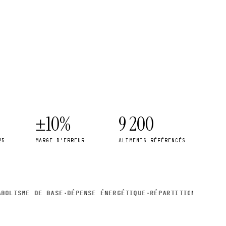
±10%
9 200
25
MARGE D'ERREUR
ALIMENTS RÉFÉRENCÉS
LISME DE BASE
·
DÉPENSE ÉNERGÉTIQUE
·
RÉPARTITION MACROS
·
D