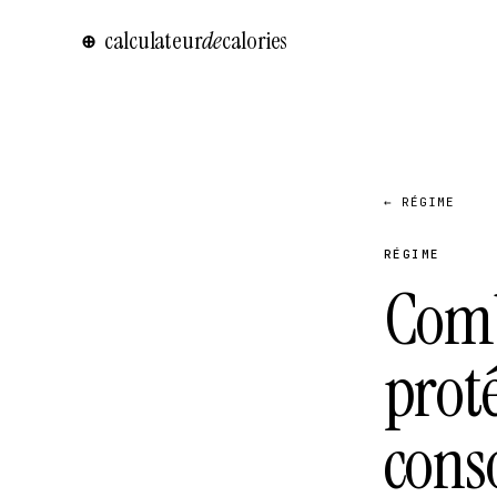
calculateur
de
calories
⊕
← RÉGIME
RÉGIME
Comb
prot
cons