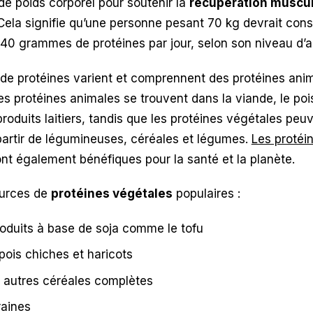
e poids corporel pour soutenir la
récupération muscul
Cela signifie qu’une personne pesant 70 kg devrait co
140 grammes de protéines par jour, selon son niveau d’ac
de protéines varient et comprennent des protéines anim
es protéines animales se trouvent dans la viande, le poi
produits laitiers, tandis que les protéines végétales peu
artir de légumineuses, céréales et légumes.
Les protéi
nt également bénéfiques pour la santé et la planète.
urces de
protéines végétales
populaires :
roduits à base de soja comme le tofu
 pois chiches et haricots
 autres céréales complètes
raines