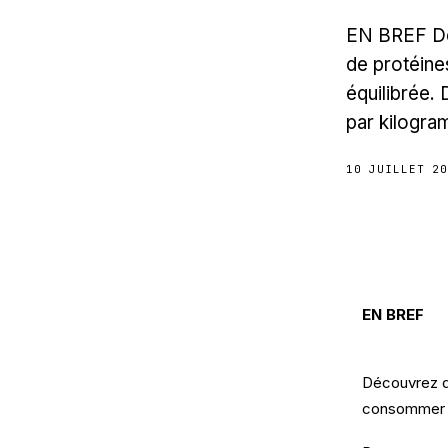
EN BREF Déc
de protéine
équilibrée.
par kilogra
10 JUILLET 2
EN BREF
Découvrez da
consommer pa