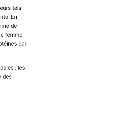
eurs tels
anté. En
amme de
une femme
téines par
pales : les
e des