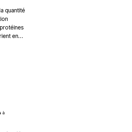
a quantité
tion
protéines
rient en…
s
à