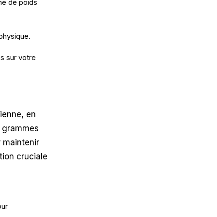
me de poids
 physique.
s sur votre
dienne, en
de grammes
 maintenir
tion cruciale
our