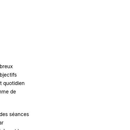
breux
bjectifs
t quotidien
amme de
 des séances
ar