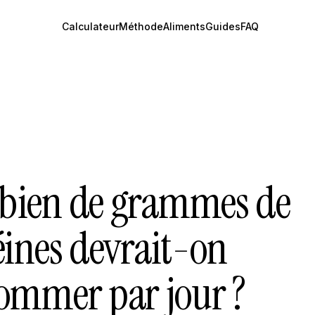
Calculateur
Méthode
Aliments
Guides
FAQ
ien de grammes de
éines devrait-on
ommer par jour ?