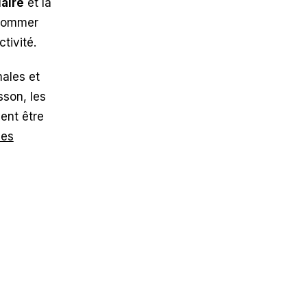
aire
et la
nsommer
tivité.
ales et
sson, les
vent être
nes