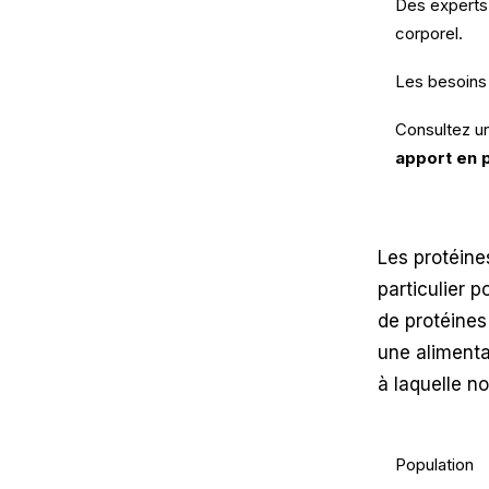
Des expert
corporel.
Les besoins 
Consultez un
apport en 
Les protéine
particulier 
de protéine
une alimenta
à laquelle no
Population