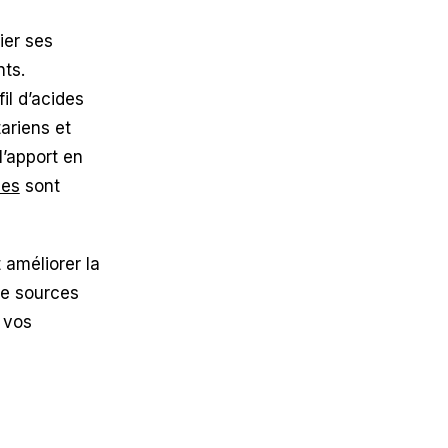
ier ses
ts.
il d’acides
ariens et
l’apport en
les
sont
 améliorer la
de sources
 vos