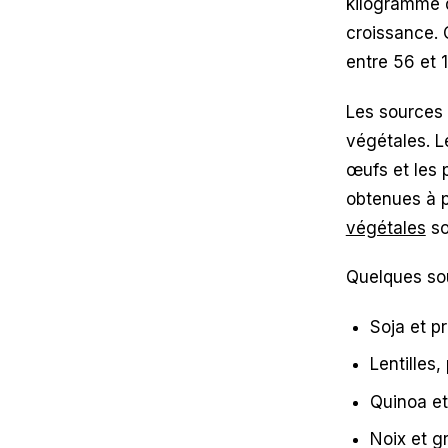
kilogramme d
croissance. 
entre 56 et 
Les sources 
végétales. L
œufs et les 
obtenues à p
végétales
so
Quelques so
Soja et p
Lentilles,
Quinoa et
Noix et g