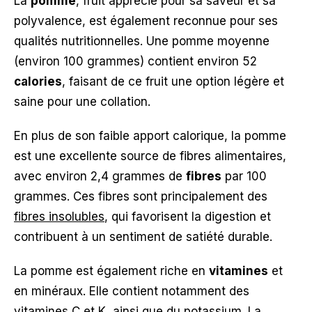
La
pomme
, fruit apprécié pour sa saveur et sa
polyvalence, est également reconnue pour ses
qualités nutritionnelles. Une pomme moyenne
(environ 100 grammes) contient environ 52
calories
, faisant de ce fruit une option légère et
saine pour une collation.
En plus de son faible apport calorique, la pomme
est une excellente source de fibres alimentaires,
avec environ 2,4 grammes de
fibres
par 100
grammes. Ces fibres sont principalement des
fibres insolubles
, qui favorisent la digestion et
contribuent à un sentiment de satiété durable.
La pomme est également riche en
vitamines
et
en minéraux. Elle contient notamment des
vitamines C et K, ainsi que du potassium. La