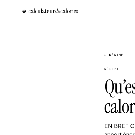
calculateur
de
calories
⊕
← RÉGIME
RÉGIME
Qu’es
calor
EN BREF Calo
apport éner