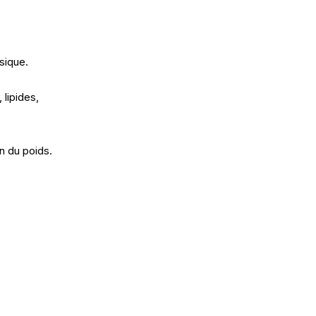
sique.
 lipides,
n du poids.