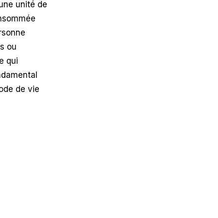
 une unité de
consommée
ersonne
es ou
e qui
ondamental
mode de vie