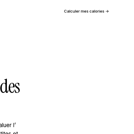
Calculer mes calories →
 des
luer l’
ites et