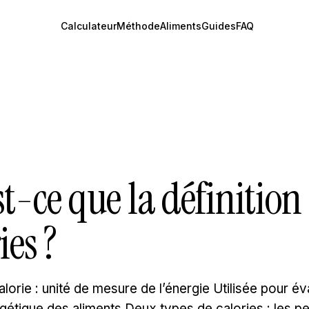
Calculateur
Méthode
Aliments
Guides
FAQ
t-ce que la définition
ies ?
rie : unité de mesure de l’énergie Utilisée pour éva
gétique des aliments Deux types de calories : les pet